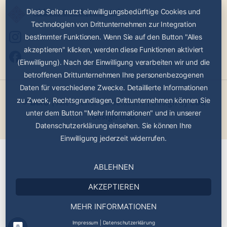
Diese Seite nutzt einwilligungsbedürftige Cookies und
Abbate Boutique Hotel
Technologien von Drittunternehmen zur Integration
bestimmter Funktionen. Wenn Sie auf den Button "Alles
akzeptieren" klicken, werden diese Funktionen aktiviert
(Einwilligung). Nach der Einwilligung verarbeiten wir und die
betroffenen Drittunternehmen Ihre personenbezogenen
Daten für verschiedene Zwecke. Detaillierte Informationen
zu Zweck, Rechtsgrundlagen, Drittunternehmen können Sie
©
LARO
| Alle Rechte vorbehalten | Design by
COR
unter dem Button "Mehr Informationen" und in unserer
Design GbR
Datenschutzerklärung einsehen. Sie können Ihre
Einwilligung jederzeit widerrufen.
ABLEHNEN
AKZEPTIEREN
MEHR INFORMATIONEN
Impressum
|
Datenschutzerklärung