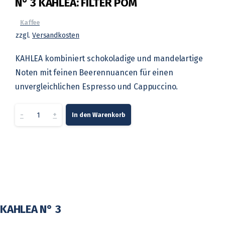
N° 3 KAHLEA: FILTER POM
Kaffee
zzgl.
Versandkosten
KAHLEA kombiniert schokoladige und mandelartige
Noten mit feinen Beerennuancen für einen
unvergleichlichen Espresso und Cappuccino.
N°
-
+
In den Warenkorb
3
KAHLEA:
FILTER
POM
KAHLEA N° 3
quantity