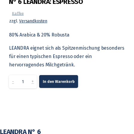
N° 6 LEANDRA: ESPRESSO
Kaffee
zzgl.
Versandkosten
80% Arabica & 20% Robusta
LEANDRA eignet sich als Spitzenmischung besonders
für einen typischen Espresso oder ein
hervorragendes Milchgetränk.
N°
-
+
In den Warenkorb
6
LEANDRA:
ESPRESSO
LEANDRA N° 6
quantity